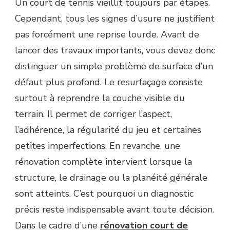
Un court de tennis vieillit toujours par étapes.
UN
Cependant, tous les signes d’usure ne justifient
SIMPLE
RESURFAÇAGE
pas forcément une reprise lourde. Avant de
SUFFIT
lancer des travaux importants, vous devez donc
POUR
UN
distinguer un simple problème de surface d’un
COURT
défaut plus profond. Le resurfaçage consiste
DE
TENNIS
surtout à reprendre la couche visible du
À
terrain. Il permet de corriger l’aspect,
HYÈRES
?
l’adhérence, la régularité du jeu et certaines
petites imperfections. En revanche, une
rénovation complète intervient lorsque la
structure, le drainage ou la planéité générale
sont atteints. C’est pourquoi un diagnostic
précis reste indispensable avant toute décision.
Dans le cadre d’une
rénovation court de