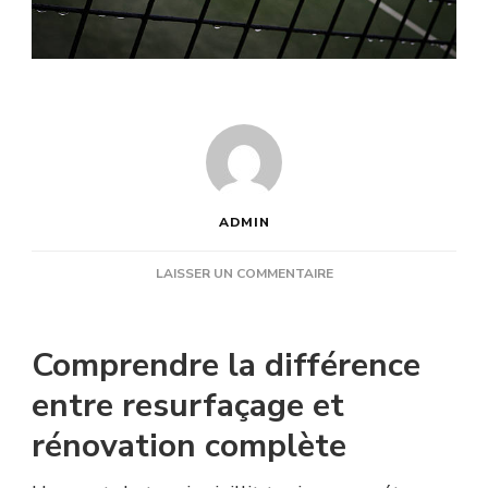
ADMIN
SUR
LAISSER UN COMMENTAIRE
RÉNOVATION
COURT
DE
Comprendre la différence
TENNIS
HYÈRES
entre resurfaçage et
:
rénovation complète
COMMENT
SAVOIR
SI