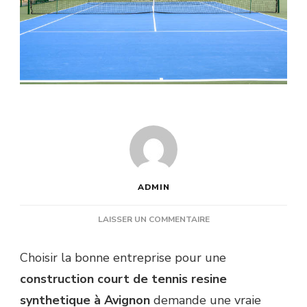
ADMIN
SUR
LAISSER UN COMMENTAIRE
QUELLE
ENTREPRISE
Choisir la bonne entreprise pour une
CHOISIR
construction court de tennis resine
POUR
UNE
synthetique à Avignon
demande une vraie
CONSTRUCTION