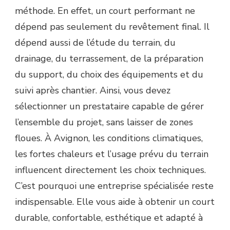
méthode. En effet, un court performant ne
COURT
DE
dépend pas seulement du revêtement final. Il
TENNIS
dépend aussi de l’étude du terrain, du
RÉSINE
SYNTHÉTIQUE
drainage, du terrassement, de la préparation
À
du support, du choix des équipements et du
AVIGNON
AVEC
suivi après chantier. Ainsi, vous devez
ACCOMPAGNEMENT
sélectionner un prestataire capable de gérer
COMPLET
?
l’ensemble du projet, sans laisser de zones
floues. À Avignon, les conditions climatiques,
les fortes chaleurs et l’usage prévu du terrain
influencent directement les choix techniques.
C’est pourquoi une entreprise spécialisée reste
indispensable. Elle vous aide à obtenir un court
durable, confortable, esthétique et adapté à