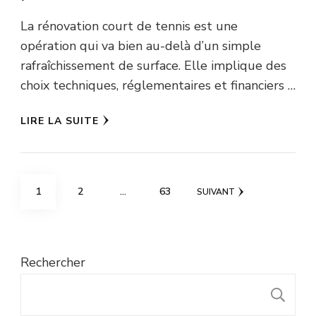
La rénovation court de tennis est une
opération qui va bien au-delà d’un simple
rafraîchissement de surface. Elle implique des
choix techniques, réglementaires et financiers …
LIRE LA SUITE
Pagination
PAGE
PAGE
PAGE
1
2
…
63
SUIVANT
des
publications
Rechercher
R