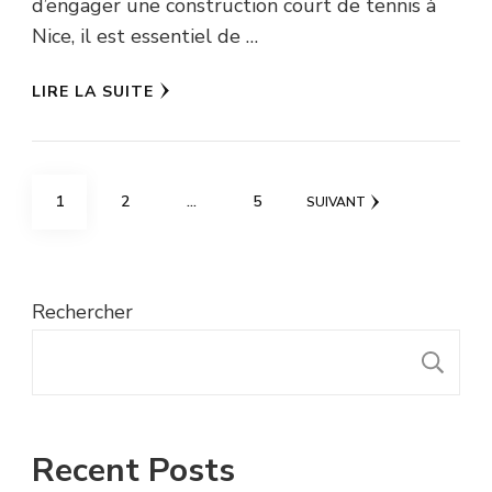
d’engager une construction court de tennis à
Nice, il est essentiel de …
LIRE LA SUITE
Pagination
PAGE
PAGE
PAGE
1
2
…
5
SUIVANT
des
publications
Rechercher
R
Recent Posts