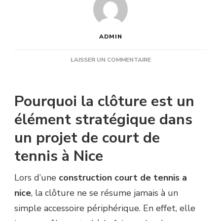
ADMIN
SUR
LAISSER UN COMMENTAIRE
QUELS
TYPES
DE
Pourquoi la clôture est un
CLÔTURES
SONT
élément stratégique dans
RECOMMANDÉS
un projet de court de
POUR
UNE
tennis à Nice
CONSTRUCTION
COURT
DE
Lors d’une
construction court de tennis a
TENNIS
nice
, la clôture ne se résume jamais à un
À
NICE
simple accessoire périphérique. En effet, elle
?