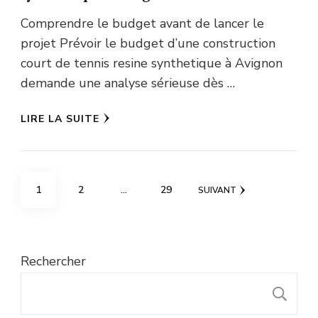
Comprendre le budget avant de lancer le
projet Prévoir le budget d’une construction
court de tennis resine synthetique à Avignon
demande une analyse sérieuse dès …
LIRE LA SUITE
Pagination
PAGE
PAGE
PAGE
1
2
…
29
SUIVANT
des
publications
Rechercher
R