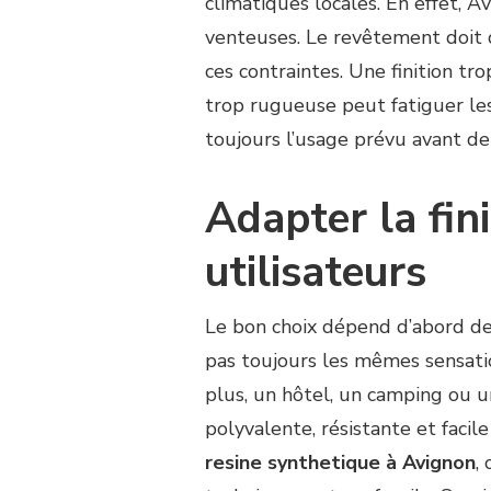
climatiques locales. En effet, A
FINITION
POUR
venteuses. Le revêtement doit 
UNE
ces contraintes. Une finition trop
CONSTRUCTION
COURT
trop rugueuse peut fatiguer les
DE
toujours l’usage prévu avant d
TENNIS
RÉSINE
SYNTHÉTIQUE
Adapter la fini
À
AVIGNON
utilisateurs
?
Le bon choix dépend d’abord des
pas toujours les mêmes sensatio
plus, un hôtel, un camping ou un
polyvalente, résistante et facil
resine synthetique à Avignon
,