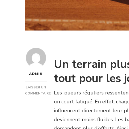
Un terrain plu
tout pour les 
ADMIN
LAISSER UN
Les joueurs réguliers ressentent
COMMENTAIRE
SUR
un court fatigué. En effet, ch
COMMENT
influencent directement leur pl
UNE
RÉNOVATION
deviennent moins fluides. Les b
COURT
demandent plus d’efforts. Ainsi,