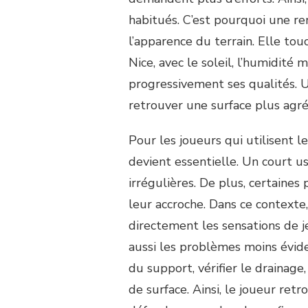
DE
TENNIS
habitués. C’est pourquoi une r
NICE
l’apparence du terrain. Elle touc
PEUT-
ELLE
Nice, avec le soleil, l’humidité 
AMÉLIORER
progressivement ses qualités.
L’EXPÉRIENCE
DES
retrouver une surface plus agréa
JOUEURS
RÉGULIERS
Pour les joueurs qui utilisent le
?
devient essentielle. Un court u
irrégulières. De plus, certaines
leur accroche. Dans ce contexte
directement les sensations de je
aussi les problèmes moins évide
du support, vérifier le drainage
de surface. Ainsi, le joueur retr