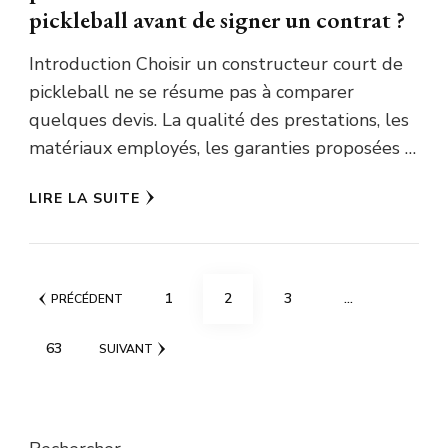
pickleball avant de signer un contrat ?
Introduction Choisir un constructeur court de
pickleball ne se résume pas à comparer
quelques devis. La qualité des prestations, les
matériaux employés, les garanties proposées …
LIRE LA SUITE
Pagination
PAGE
PAGE
PAGE
1
2
3
…
PRÉCÉDENT
des
PAGE
63
SUIVANT
publications