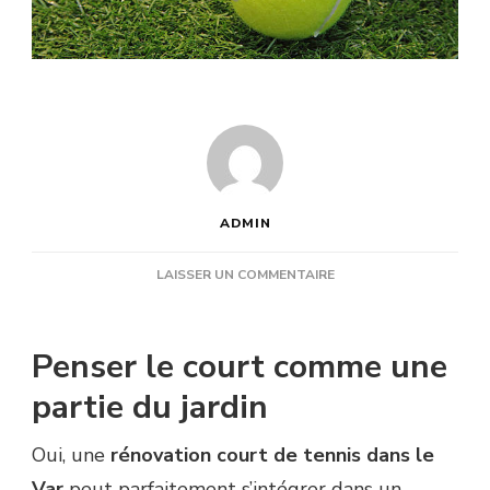
ADMIN
SUR
LAISSER UN COMMENTAIRE
UNE
RÉNOVATION
COURT
Penser le court comme une
DE
TENNIS
partie du jardin
DANS
LE
Oui, une
rénovation court de tennis dans le
VAR
PEUT-
Var
peut parfaitement s’intégrer dans un