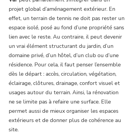
ELLE
projet global d’aménagement extérieur. En
S’INTÉGRER
DANS
effet, un terrain de tennis ne doit pas rester un
UN
espace isolé, posé au fond d’une propriété sans
PROJET
GLOBAL
lien avec le reste. Au contraire, il peut devenir
D’AMÉNAGEMENT
un vrai élément structurant du jardin, d’un
EXTÉRIEUR
?
domaine privé, d’un hôtel, d’un club ou d’une
résidence. Pour cela, il faut penser l’ensemble
dès le départ : accès, circulation, végétation,
éclairage, clôtures, drainage, confort visuel et
usages autour du terrain. Ainsi, la rénovation
ne se limite pas à refaire une surface. Elle
permet aussi de mieux organiser les espaces
extérieurs et de donner plus de cohérence au
site.