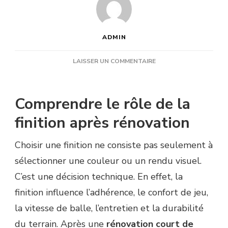
ADMIN
SUR
LAISSER UN COMMENTAIRE
COMMENT
CHOISIR
UNE
Comprendre le rôle de la
FINITION
ADAPTÉE
finition après rénovation
APRÈS
UNE
Choisir une finition ne consiste pas seulement à
RÉNOVATION
COURT
sélectionner une couleur ou un rendu visuel.
DE
C’est une décision technique. En effet, la
TENNIS
HYÈRES
finition influence l’adhérence, le confort de jeu,
?
la vitesse de balle, l’entretien et la durabilité
du terrain. Après une
rénovation court de