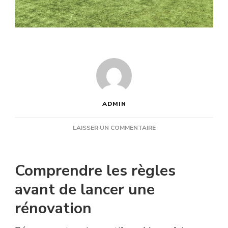
ADMIN
SUR
LAISSER UN COMMENTAIRE
RÉNOVATION
COURT
DE
Comprendre les règles
TENNIS
NICE:
avant de lancer une
UNE
rénovation
AUTORISATION
EST-
ELLE