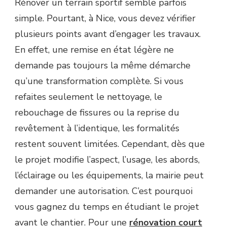
Rénover un terrain sportif semble parfois
NÉCESSAIRE
simple. Pourtant, à Nice, vous devez vérifier
POUR
RÉNOVER
plusieurs points avant d’engager les travaux.
UN
En effet, une remise en état légère ne
COURT
DE
demande pas toujours la même démarche
TENNIS
qu’une transformation complète. Si vous
À
NICE
refaites seulement le nettoyage, le
?
rebouchage de fissures ou la reprise du
revêtement à l’identique, les formalités
restent souvent limitées. Cependant, dès que
le projet modifie l’aspect, l’usage, les abords,
l’éclairage ou les équipements, la mairie peut
demander une autorisation. C’est pourquoi
vous gagnez du temps en étudiant le projet
avant le chantier. Pour une
rénovation court