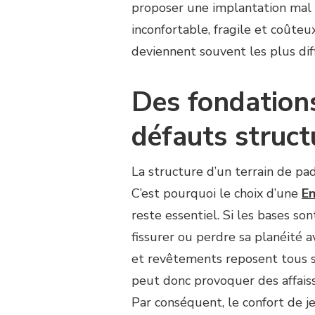
DE
proposer une implantation mal or
CHOISIR
inconfortable, fragile et coûteu
UNE
MAUVAISE
deviennent souvent les plus diff
ENTREPRISE
CONSTRUCTION
Des fondations
TERRAIN
DE
PADEL
défauts struct
?
La structure d’un terrain de pa
C’est pourquoi le choix d’une
En
reste essentiel. Si les bases so
fissurer ou perdre sa planéité av
et revêtements reposent tous s
peut donc provoquer des affaiss
Par conséquent, le confort de j