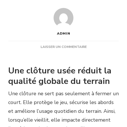
ADMIN
SUR
LAISSER UN COMMENTAIRE
POURQUOI
REFAIRE
LA
Une clôture usée réduit la
CLÔTURE
EN
qualité globale du terrain
MÊME
TEMPS
Une clôture ne sert pas seulement à fermer un
QU’UNE
RÉNOVATION
court. Elle protège le jeu, sécurise les abords
COURT
et améliore l’usage quotidien du terrain. Ainsi,
DE
TENNIS
lorsqu’elle vieillit, elle impacte directement
HYÈRES