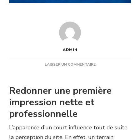
ADMIN
SUR
LAISSER UN COMMENTAIRE
COMMENT
UNE
RÉNOVATION
Redonner une première
COURT
DE
impression nette et
TENNIS
professionnelle
HYÈRES
PEUT-
ELLE
L’apparence d’un court influence tout de suite
AMÉLIORER
la perception du site. En effet, un terrain
L’ESTHÉTIQUE