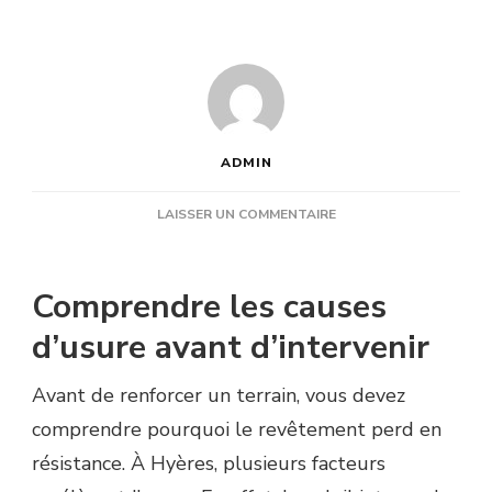
ADMIN
SUR
LAISSER UN COMMENTAIRE
COMMENT
AMÉLIORER
LA
Comprendre les causes
RÉSISTANCE
DU
d’usure avant d’intervenir
REVÊTEMENT
AVEC
Avant de renforcer un terrain, vous devez
UNE
RÉNOVATION
comprendre pourquoi le revêtement perd en
COURT
résistance. À Hyères, plusieurs facteurs
DE
TENNIS