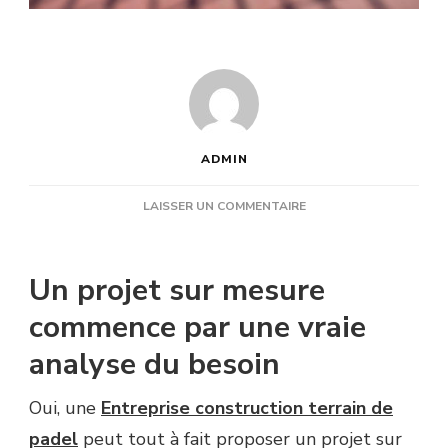
ADMIN
SUR
LAISSER UN COMMENTAIRE
UNE
ENTREPRISE
CONSTRUCTION
Un projet sur mesure
TERRAIN
DE
commence par une vraie
PADEL
analyse du besoin
PEUT-
ELLE
PROPOSER
Oui, une
Entreprise construction terrain de
UN
padel
peut tout à fait proposer un projet sur
PROJET