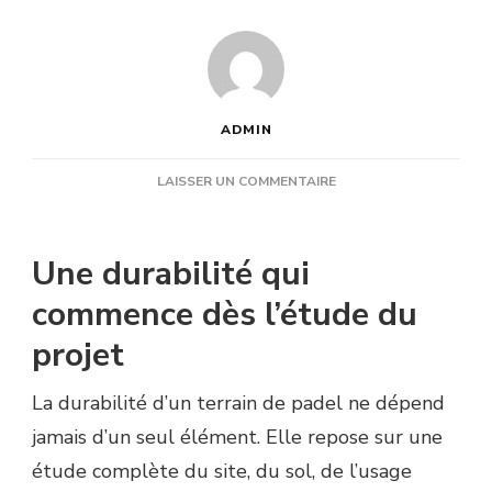
ADMIN
SUR
LAISSER UN COMMENTAIRE
COMMENT
UNE
ENTREPRISE
Une durabilité qui
CONSTRUCTION
TERRAIN
commence dès l’étude du
DE
projet
PADEL
OPTIMISE-
T-
La durabilité d’un terrain de padel ne dépend
ELLE
jamais d’un seul élément. Elle repose sur une
LA
DURABILITÉ
étude complète du site, du sol, de l’usage
DU