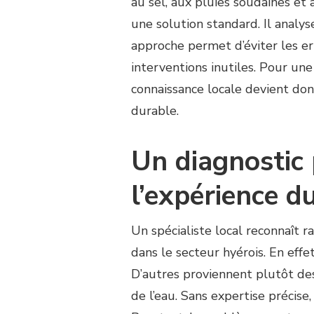
au sel, aux pluies soudaines et 
UN
SPÉCIALISTE
une solution standard. Il analys
LOCAL
approche permet d’éviter les err
POUR
UNE
interventions inutiles. Pour un
RÉNOVATION
connaissance locale devient don
COURT
DE
durable.
TENNIS
HYÈRES
Un diagnostic 
?
l’expérience du
Un spécialiste local reconnaît 
dans le secteur hyérois. En effe
D’autres proviennent plutôt de
de l’eau. Sans expertise précise