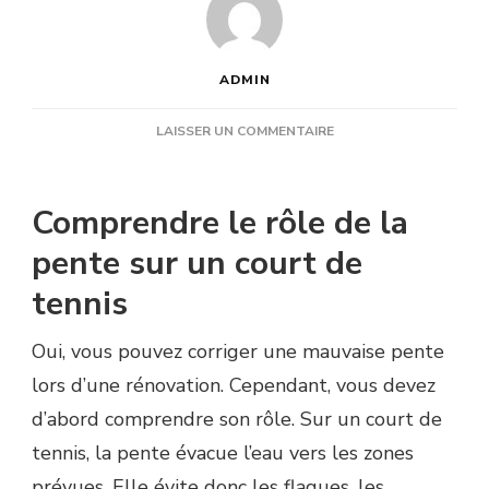
ADMIN
SUR
LAISSER UN COMMENTAIRE
PEUT-
ON
CORRIGER
Comprendre le rôle de la
UNE
MAUVAISE
pente sur un court de
PENTE
tennis
LORS
D’UNE
RÉNOVATION
Oui, vous pouvez corriger une mauvaise pente
COURT
lors d’une rénovation. Cependant, vous devez
DE
TENNIS
d’abord comprendre son rôle. Sur un court de
NICE
tennis, la pente évacue l’eau vers les zones
?
prévues. Elle évite donc les flaques, les