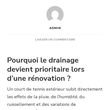
ADMIN
SUR
LAISSER UN COMMENTAIRE
COMMENT
AMÉLIORER
LE
Pourquoi le drainage
DRAINAGE
PENDANT
devient prioritaire lors
UNE
d’une rénovation ?
RÉNOVATION
COURT
DE
Un court de tennis extérieur subit directement
TENNIS
les effets de la pluie, de l’humidité, du
NICE
?
ruissellement et des variations de