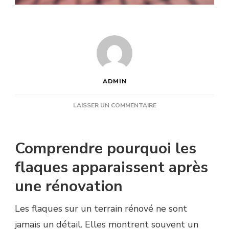
ADMIN
SUR
LAISSER UN COMMENTAIRE
RÉNOVATION
COURT
DE
Comprendre pourquoi les
TENNIS
NICE
flaques apparaissent après
:
une rénovation
COMMENT
ÉVITER
LES
Les flaques sur un terrain rénové ne sont
FLAQUES
jamais un détail. Elles montrent souvent un
APRÈS