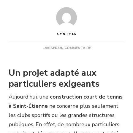
CYNTHIA
SUR
LAISSER UN COMMENTAIRE
À
QUI
S’ADRESSE
Un projet adapté aux
UNE
CONSTRUCTION
particuliers exigeants
COURT
DE
Aujourd’hui, une
construction court de tennis
TENNIS
À
à Saint-Étienne
ne concerne plus seulement
SAINT-
les clubs sportifs ou les grandes structures
ÉTIENNE
AUJOURD’HUI
publiques. En effet, de nombreux particuliers
?