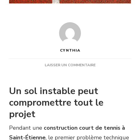
CYNTHIA
SUR
LAISSER UN COMMENTAIRE
QUELS
PROBLÈMES
TECHNIQUES
Un sol instable peut
PEUVENT
APPARAÎTRE
compromettre tout le
PENDANT
projet
UNE
CONSTRUCTION
COURT
Pendant une
construction court de tennis à
DE
Saint-Étienne
, le premier problème technique
TENNIS