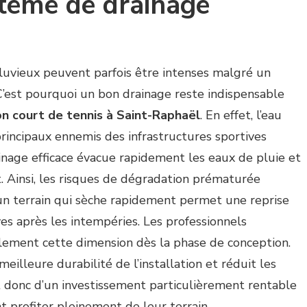
stème de drainage
luvieux peuvent parfois être intenses malgré un
C’est pourquoi un bon drainage reste indispensable
on court de tennis à Saint-Raphaël
. En effet, l’eau
rincipaux ennemis des infrastructures sportives
inage efficace évacue rapidement les eaux de pluie et
. Ainsi, les risques de dégradation prématurée
un terrain qui sèche rapidement permet une reprise
ves après les intempéries. Les professionnels
ement cette dimension dès la phase de conception.
eilleure durabilité de l’installation et réduit les
git donc d’un investissement particulièrement rentable
t profiter pleinement de leur terrain.