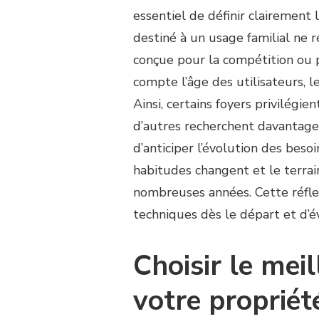
RÉUSSIR
essentiel de définir clairement 
UN
PROJET
destiné à un usage familial ne
DE
conçue pour la compétition ou 
CONSTRUCTION
compte l’âge des utilisateurs, l
COURT
DE
Ainsi, certains foyers privilégien
TENNIS
d’autres recherchent davantage 
À
SAINT-
d’anticiper l’évolution des beso
RAPHAËL
habitudes changent et le terrai
POUR
UN
nombreuses années. Cette réflex
USAGE
techniques dès le départ et d’é
FAMILIAL
?
Choisir le mei
votre propriét