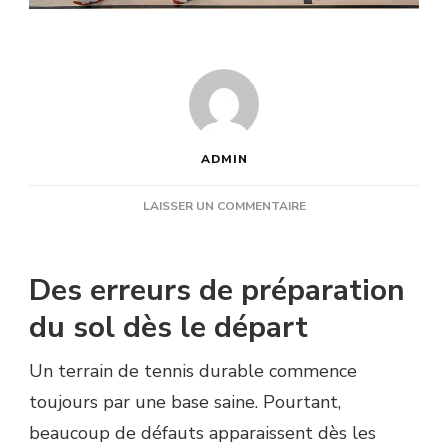
ADMIN
SUR
LAISSER UN COMMENTAIRE
QUELS
DÉFAUTS
DE
Des erreurs de préparation
CHANTIER
PEUT
du sol dès le départ
ÉVITER
UNE
Un terrain de tennis durable commence
ENTREPRISE
CONSTRUCTION
toujours par une base saine. Pourtant,
TERRAIN
beaucoup de défauts apparaissent dès les
DE