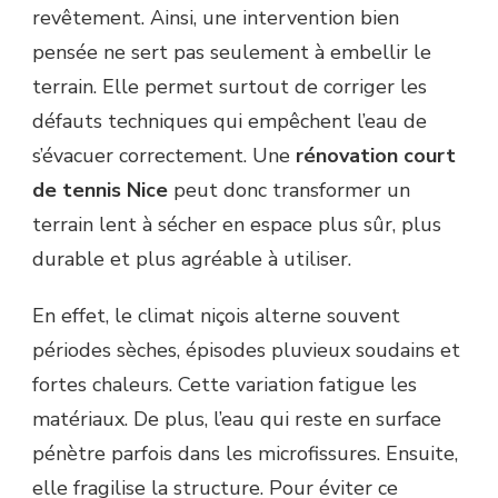
L’ÉVACUATION
revêtement. Ainsi, une intervention bien
DE
pensée ne sert pas seulement à embellir le
L’EAU
APRÈS
terrain. Elle permet surtout de corriger les
LA
défauts techniques qui empêchent l’eau de
PLUIE
?
s’évacuer correctement. Une
rénovation court
de tennis Nice
peut donc transformer un
terrain lent à sécher en espace plus sûr, plus
durable et plus agréable à utiliser.
En effet, le climat niçois alterne souvent
périodes sèches, épisodes pluvieux soudains et
fortes chaleurs. Cette variation fatigue les
matériaux. De plus, l’eau qui reste en surface
pénètre parfois dans les microfissures. Ensuite,
elle fragilise la structure. Pour éviter ce