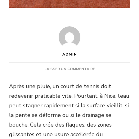
ADMIN
SUR
LAISSER UN COMMENTAIRE
COMMENT
UNE
Après une pluie, un court de tennis doit
RÉNOVATION
redevenir praticable vite. Pourtant, à Nice, l’eau
COURT
DE
peut stagner rapidement si la surface vieillit, si
TENNIS
la pente se déforme ou si le drainage se
NICE
PEUT-
bouche. Cela crée des flaques, des zones
ELLE
glissantes et une usure accélérée du
AMÉLIORER