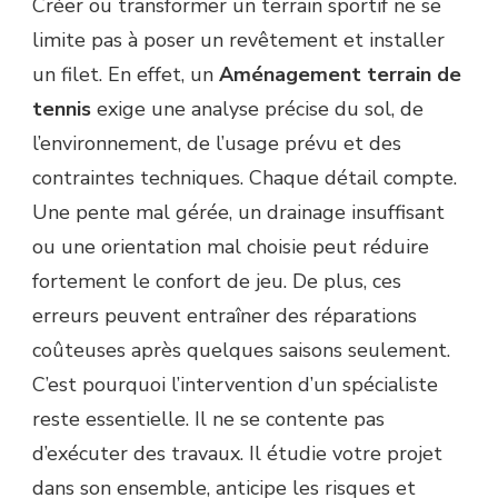
Créer ou transformer un terrain sportif ne se
UN
limite pas à poser un revêtement et installer
SPÉCIALISTE
POUR
un filet. En effet, un
Aménagement terrain de
UN
tennis
exige une analyse précise du sol, de
AMÉNAGEMENT
TERRAIN
l’environnement, de l’usage prévu et des
DE
contraintes techniques. Chaque détail compte.
TENNIS
?
Une pente mal gérée, un drainage insuffisant
ou une orientation mal choisie peut réduire
fortement le confort de jeu. De plus, ces
erreurs peuvent entraîner des réparations
coûteuses après quelques saisons seulement.
C’est pourquoi l’intervention d’un spécialiste
reste essentielle. Il ne se contente pas
d’exécuter des travaux. Il étudie votre projet
dans son ensemble, anticipe les risques et