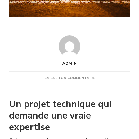
ADMIN
SUR
LAISSER UN COMMENTAIRE
AMÉNAGEMENT
TERRAIN
DE
Un projet technique qui
TENNIS
:
demande une vraie
POURQUOI
expertise
FAIRE
APPEL
À