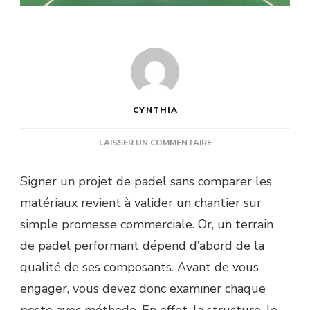
CYNTHIA
SUR
LAISSER UN COMMENTAIRE
QUELS
MATÉRIAUX
Signer un projet de padel sans comparer les
FAUT-
matériaux revient à valider un chantier sur
IL
COMPARER
simple promesse commerciale. Or, un terrain
AVANT
de padel performant dépend d’abord de la
DE
SIGNER
qualité de ses composants. Avant de vous
UN
engager, vous devez donc examiner chaque
PROJET
AVEC