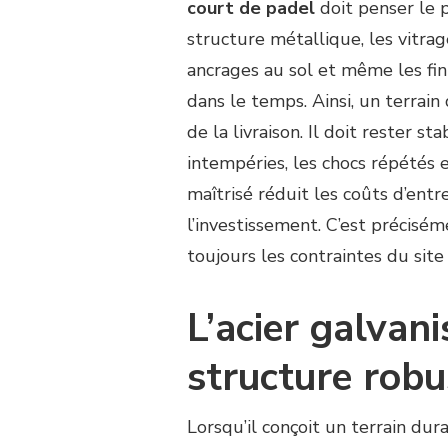
court de padel
doit penser le 
COURT
DE
structure métallique, les vitrage
PADEL
ancrages au sol et même les fini
CHOISIT-
dans le temps. Ainsi, un terrain
IL
LES
de la livraison. Il doit rester 
MATÉRIAUX
intempéries, les chocs répétés e
DE
STRUCTURE
maîtrisé réduit les coûts d’entr
POUR
l’investissement. C’est précisé
GARANTIR
LA
toujours les contraintes du site
DURABILITÉ
DU
TERRAIN
L’acier galvani
?
structure robu
Lorsqu’il conçoit un terrain dur