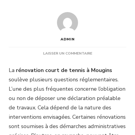
ADMIN
SUR
LAISSER UN COMMENTAIRE
EST-
IL
La
rénovation court de tennis à Mougins
NÉCESSAIRE
soulève plusieurs questions réglementaires.
DE
FAIRE
L’une des plus fréquentes concerne l’obligation
UNE
ou non de déposer une déclaration préalable
DÉCLARATION
PRÉALABLE
de travaux. Cela dépend de la nature des
POUR
interventions envisagées. Certaines rénovations
UNE
RÉNOVATION
sont soumises à des démarches administratives
COURT