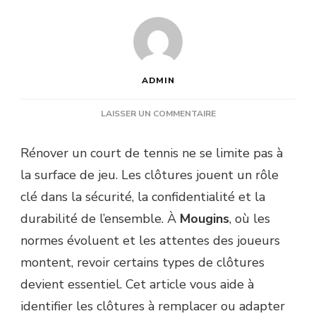
ADMIN
SUR
LAISSER UN COMMENTAIRE
QUELS
TYPES
Rénover un court de tennis ne se limite pas à
DE
la surface de jeu. Les clôtures jouent un rôle
CLÔTURES
FAUT-
clé dans la sécurité, la confidentialité et la
IL
durabilité de l’ensemble. À
Mougins
, où les
REVOIR
LORS
normes évoluent et les attentes des joueurs
D’UNE
montent, revoir certains types de clôtures
RÉNOVATION
COURT
devient essentiel. Cet article vous aide à
DE
identifier les clôtures à remplacer ou adapter
TENNIS