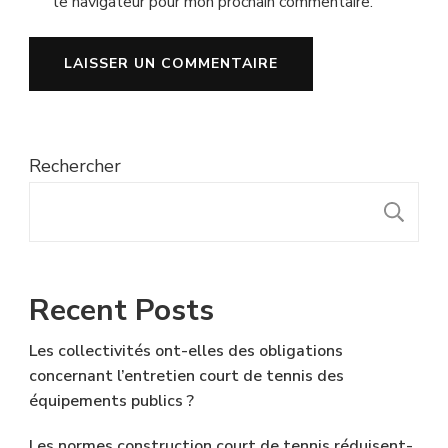
le navigateur pour mon prochain commentaire.
Rechercher
R
Recent Posts
Les collectivités ont-elles des obligations
concernant l’entretien court de tennis des
équipements publics ?
Les normes construction court de tennis réduisent-