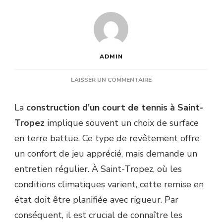
ADMIN
SUR
LAISSER UN COMMENTAIRE
QUELLES
FRÉQUENCES
La
construction d’un court de tennis à Saint-
DE
Tropez
implique souvent un choix de surface
REMISE
EN
en terre battue. Ce type de revêtement offre
ÉTAT
un confort de jeu apprécié, mais demande un
POUR
UN
entretien régulier. À Saint-Tropez, où les
COURT
conditions climatiques varient, cette remise en
EN
TERRE
état doit être planifiée avec rigueur. Par
BATTUE
conséquent, il est crucial de connaître les
À