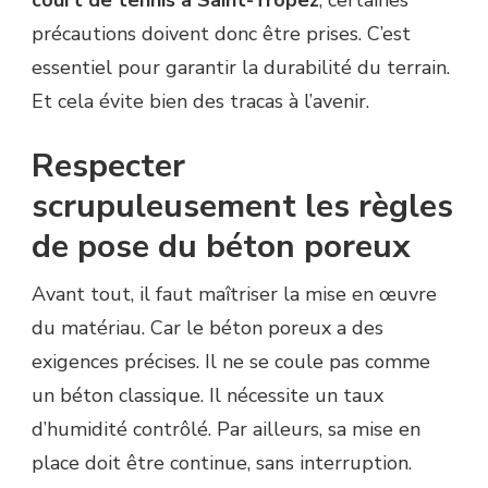
court de tennis à Saint-Tropez
, certaines
LA
précautions doivent donc être prises. C’est
CONSTRUCTION
COURT
essentiel pour garantir la durabilité du terrain.
DE
Et cela évite bien des tracas à l’avenir.
TENNIS
À
SAINT-
Respecter
TROPEZ
scrupuleusement les règles
de pose du béton poreux
Avant tout, il faut maîtriser la mise en œuvre
du matériau. Car le béton poreux a des
exigences précises. Il ne se coule pas comme
un béton classique. Il nécessite un taux
d’humidité contrôlé. Par ailleurs, sa mise en
place doit être continue, sans interruption.