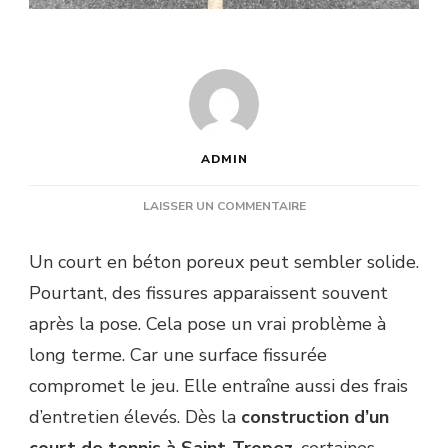
ADMIN
SUR
LAISSER UN COMMENTAIRE
COMMENT
ÉVITER
Un court en béton poreux peut sembler solide.
LES
Pourtant, des fissures apparaissent souvent
FISSURES
SUR
après la pose. Cela pose un vrai problème à
UN
long terme. Car une surface fissurée
COURT
EN
compromet le jeu. Elle entraîne aussi des frais
BÉTON
d’entretien élevés. Dès la
construction d’un
POREUX
APRÈS