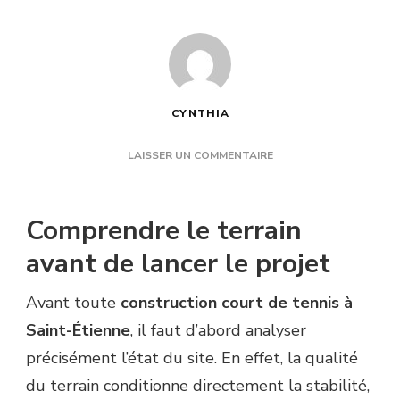
CYNTHIA
SUR
LAISSER UN COMMENTAIRE
COMMENT
PRÉPARER
EFFICACEMENT
Comprendre le terrain
UN
TERRAIN
avant de lancer le projet
AVANT
UNE
Avant toute
construction court de tennis à
CONSTRUCTION
COURT
Saint-Étienne
, il faut d’abord analyser
DE
précisément l’état du site. En effet, la qualité
TENNIS
À
du terrain conditionne directement la stabilité,
SAINT-