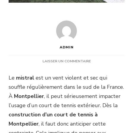
ADMIN
SUR
LAISSER UN COMMENTAIRE
COMMENT
PROTÉGER
Le
mistral
est un vent violent et sec qui
UN
souffle régulièrement dans le sud de la France.
COURT
DU
À
Montpellier
, il peut sérieusement impacter
MISTRAL
l’usage d’un court de tennis extérieur. Dès la
APRÈS
LA
construction d’un court de tennis à
CONSTRUCTION
Montpellier
, il faut donc anticiper cette
D’UN
COURT