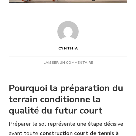
CYNTHIA
SUR
LAISSER UN COMMENTAIRE
COMMENT
PRÉPARER
LE
Pourquoi la préparation du
TERRAIN
AVANT
terrain conditionne la
UNE
qualité du futur court
CONSTRUCTION
COURT
DE
Préparer le sol représente une étape décisive
TENNIS
avant toute
construction court de tennis à
À