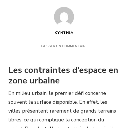
CYNTHIA
SUR
LAISSER UN COMMENTAIRE
QUELS
DÉFIS
TECHNIQUES
Les contraintes d’espace en
PEUT
POSER
zone urbaine
UN
TERRAIN
En milieu urbain, le premier défi concerne
URBAIN
POUR
souvent la surface disponible. En effet, les
INSTALLER
villes présentent rarement de grands terrains
UN
TERRAIN
libres, ce qui complique la conception du
DE