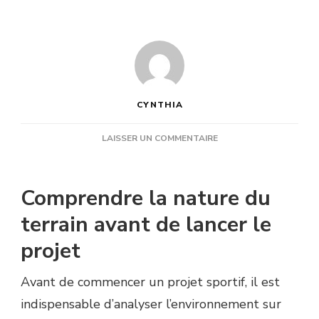
CYNTHIA
SUR
LAISSER UN COMMENTAIRE
POURQUOI
L’ÉTUDE
DU
Comprendre la nature du
SOL
EST-
terrain avant de lancer le
ELLE
projet
ESSENTIELLE
AVANT
D’INSTALLER
Avant de commencer un projet sportif, il est
UN
indispensable d’analyser l’environnement sur
TERRAIN
DE