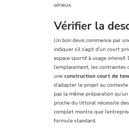
À
sérieux.
SAINT-
TROPEZ
:
Vérifier la des
COMMENT
REPÉRER
UN
Un bon devis commence par une 
DEVIS
indiquer s’il s’agit d’un court p
COURT
DE
espace sportif à usage intensif. 
TENNIS
l’emplacement, les contraintes 
VRAIMENT
COMPLET
une
construction court de ten
?
d’adapter le projet au context
pas la même préparation qu’un 
proche du littoral nécessite des
complet montre que l’entreprise
formule standard.