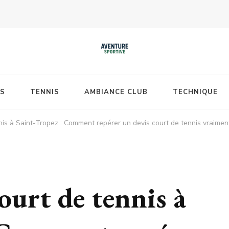
S
TENNIS
AMBIANCE CLUB
TECHNIQUE
nis à Saint-Tropez : Comment repérer un devis court de tennis vraimen
ourt de tennis à