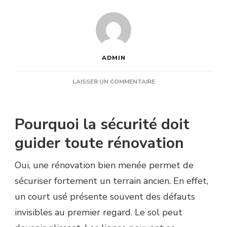
ADMIN
SUR
LAISSER UN COMMENTAIRE
UNE
RÉNOVATION
COURT
Pourquoi la sécurité doit
DE
TENNIS
guider toute rénovation
HYÈRES
PERMET-
Oui, une rénovation bien menée permet de
ELLE
DE
sécuriser fortement un terrain ancien. En effet,
SÉCURISER
un court usé présente souvent des défauts
DAVANTAGE
LE
invisibles au premier regard. Le sol peut
TERRAIN