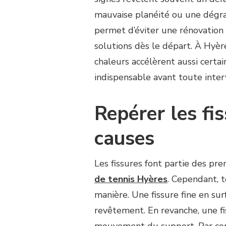
AVANT
UNE
mauvaise planéité ou une dégrad
RÉNOVATION
permet d’éviter une rénovation su
COURT
DE
solutions dès le départ. À Hyères
TENNIS
chaleurs accélèrent aussi certa
HYÈRES
?
indispensable avant toute inter
Repérer les fis
causes
Les fissures font partie des pre
de tennis Hyères
. Cependant, t
manière. Une fissure fine en sur
revêtement. En revanche, une fi