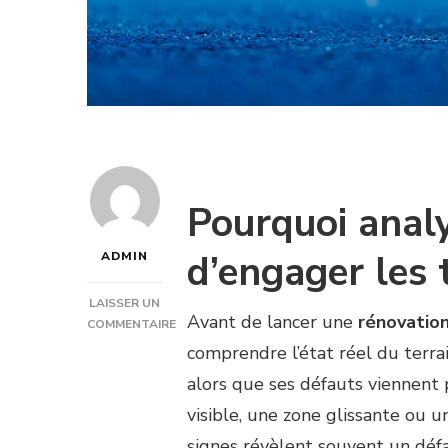
Pourquoi analy
d’engager les 
ADMIN
LAISSER UN
Avant de lancer une
rénovation
COMMENTAIRE
SUR
comprendre l’état réel du terrai
QUELS
alors que ses défauts viennent 
DÉFAUTS
TECHNIQUES
visible, une zone glissante ou u
DÉTECTER
signes révèlent souvent un déf