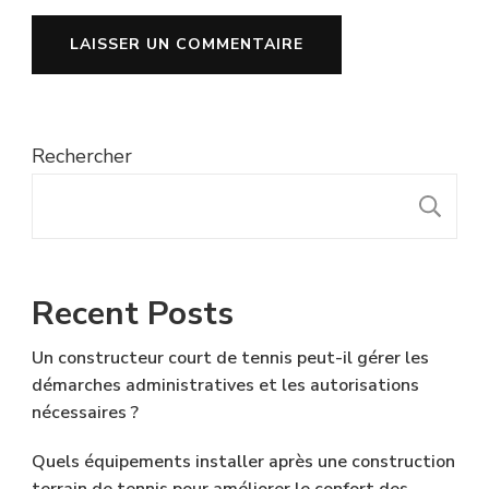
Rechercher
R
Recent Posts
Un constructeur court de tennis peut-il gérer les
démarches administratives et les autorisations
nécessaires ?
Quels équipements installer après une construction
terrain de tennis pour améliorer le confort des