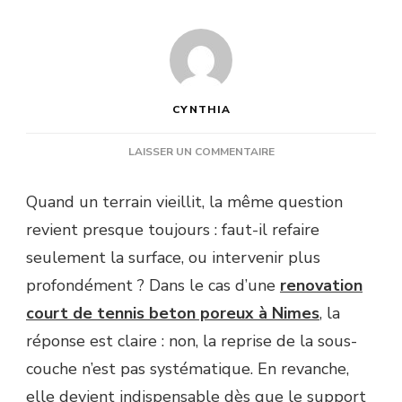
CYNTHIA
SUR
LAISSER UN COMMENTAIRE
UNE
RENOVATION
Quand un terrain vieillit, la même question
COURT
revient presque toujours : faut-il refaire
DE
TENNIS
seulement la surface, ou intervenir plus
BETON
profondément ? Dans le cas d’une
renovation
POREUX
À
court de tennis beton poreux à Nimes
, la
NÎMES
réponse est claire : non, la reprise de la sous-
IMPOSE-
T-
couche n’est pas systématique. En revanche,
ELLE
elle devient indispensable dès que le support
TOUJOURS