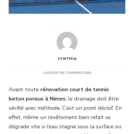
CYNTHIA
SUR
LAISSER UN COMMENTAIRE
COMMENT
VÉRIFIER
Avant toute
rénovation court de tennis
LE
beton poreux à Nimes
, le drainage doit être
DRAINAGE
AVANT
vérifié avec méthode. C’est un point décisif. En
DE
effet, même un revêtement bien refait se
LANCER
UNE
dégrade vite si l’eau stagne sous la surface ou
RÉNOVATION