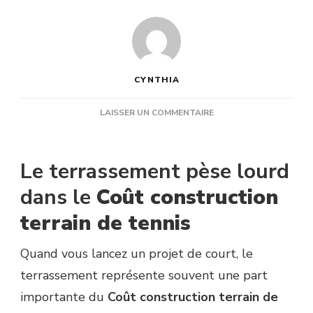
CYNTHIA
SUR
LAISSER UN COMMENTAIRE
QUELLE
PART
DU
Le terrassement pèse lourd
TERRASSEMENT
REPRÉSENTE
dans le
Coût construction
LE
terrain de tennis
COÛT
CONSTRUCTION
TERRAIN
Quand vous lancez un projet de court, le
DE
terrassement représente souvent une part
TENNIS
?
importante du
Coût construction terrain de