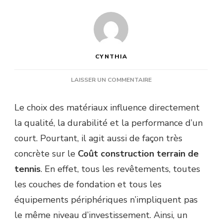
CYNTHIA
SUR
LAISSER UN COMMENTAIRE
COMMENT
LE
Le choix des matériaux influence directement
CHOIX
la qualité, la durabilité et la performance d’un
DES
MATÉRIAUX
court. Pourtant, il agit aussi de façon très
IMPACTE-
concrète sur le
Coût construction terrain de
T-
IL
tennis
. En effet, tous les revêtements, toutes
LE
les couches de fondation et tous les
COÛT
CONSTRUCTION
équipements périphériques n’impliquent pas
TERRAIN
le même niveau d’investissement. Ainsi, un
DE