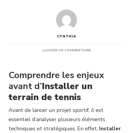
CYNTHIA
SUR
LAISSER UN COMMENTAIRE
QUELS
CRITÈRES
ANALYSER
Comprendre les enjeux
AVANT
DE
avant d’
Installer un
CONFIER
terrain de tennis
UN
PROJET
D’INSTALLER
Avant de lancer un projet sportif, il est
UN
essentiel d’analyser plusieurs éléments
TERRAIN
DE
techniques et stratégiques. En effet,
Installer
TENNIS