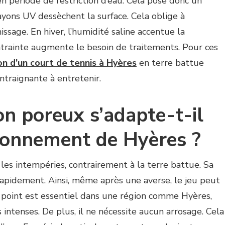
en période de restriction d’eau. Cela pose donc un
ayons UV dessèchent la surface. Cela oblige à
issage. En hiver, l’humidité saline accentue la
trainte augmente le besoin de traitements. Pour ces
on d’un court de tennis à Hyères
en terre battue
traignante à entretenir.
on poreux s’adapte-t-il
ironnement de Hyères ?
es intempéries, contrairement à la terre battue. Sa
 rapidement. Ainsi, même après une averse, le jeu peut
point est essentiel dans une région comme Hyères,
 intenses. De plus, il ne nécessite aucun arrosage. Cela