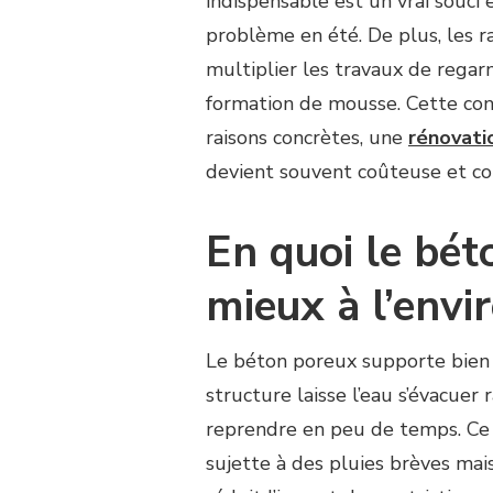
indispensable est un vrai souci 
TENNIS
problème en été. De plus, les r
À
HYÈRES
multiplier les travaux de regarn
EN
formation de mousse. Cette con
BÉTON
POREUX
raisons concrètes, une
rénovati
PLUTÔT
devient souvent coûteuse et con
QU’EN
TERRE
BATTUE
En quoi le bét
?
mieux à l’env
Le béton poreux supporte bien l
structure laisse l’eau s’évacuer
reprendre en peu de temps. Ce 
sujette à des pluies brèves mais