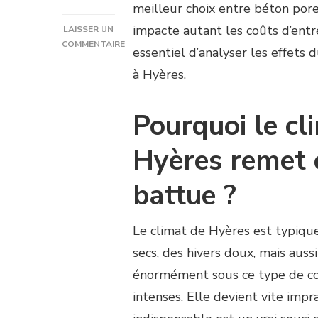
meilleur choix entre béton por
impacte autant les coûts d’entret
LAISSER UN
COMMENTAIRE
essentiel d’analyser les effets 
SUR
à Hyères.
POURQUOI
LE
CLIMAT
Pourquoi le c
DE
HYÈRES
PEUT-
Hyères remet e
IL
FAIRE
battue ?
PENCHER
LA
BALANCE
Le climat de Hyères est typique
VERS
secs, des hivers doux, mais auss
UNE
RÉNOVATION
énormément sous ce type de cond
D’UN
intenses. Elle devient vite impr
COURT
DE