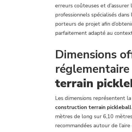
NORMES
erreurs coûteuses et d’assurer l
SPORTIVES
professionnels spécialisés dans
DOIVENT
ÊTRE
porteurs de projet afin d’obteni
RESPECTÉES
parfaitement adapté au context
LORS
D’UNE
CONSTRUCTION
Dimensions off
TERRAIN
PICKLEBALL
réglementaire
À
REIMS
?
terrain pickl
Les dimensions représentent l
construction terrain picklebal
mètres de long sur 6,10 mètre
recommandées autour de l’aire 