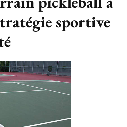
rrain pickleball à
tratégie sportive
té