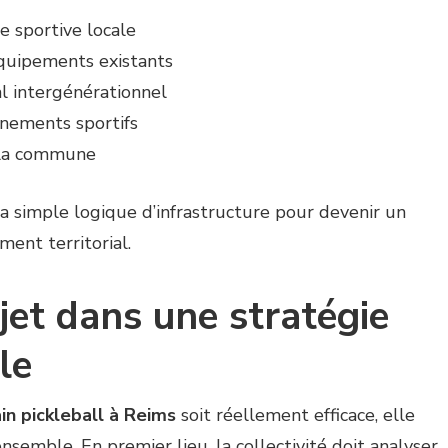
 sportive locale
équipements existants
l intergénérationnel
énements sportifs
e la commune
la simple logique d’infrastructure pour devenir un
ent territorial.
ojet dans une stratégie
le
in pickleball à Reims
soit réellement efficace, elle
’ensemble. En premier lieu, la collectivité doit analyser